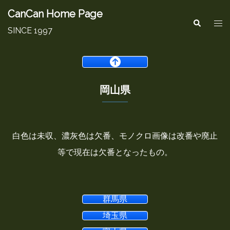
コ
CanCan Home Page
ト
検
ン
索
SINCE 1997
グ
テ
ル
ン
メ
ツ
ニ
岡山県
へ
ュ
ス
ー
キ
白色は未収、濃灰色は欠番、モノクロ画像は改番や廃止
ッ
等で現在は欠番となったもの。
プ
群馬県
埼玉県