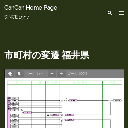
コ
CanCan Home Page
ト
検
ン
索
SINCE 1997
グ
テ
ル
ン
メ
ツ
ニ
へ
市町村の変遷 福井県
ュ
ス
ー
キ
ページ
1
/
4
ズーム
100%
ッ
プ