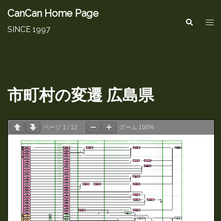
コ
CanCan Home Page
ト
検
ン
索
SINCE 1997
グ
テ
ル
ン
メ
ツ
ニ
へ
市町村の変遷 広島県
ュ
ス
ー
キ
ページ
1
/
12
ズーム
100%
ッ
プ