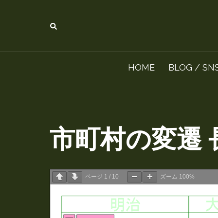
コ
ン
検
索
テ
ン
HOME
BLOG / SN
ツ
へ
ス
キ
市町村の変遷 
ッ
プ
ページ
1
/
10
ズーム
100%